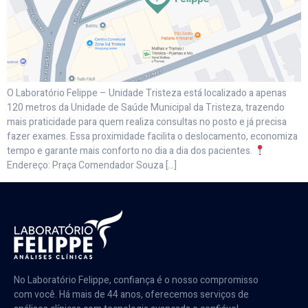
O Laboratório Felippe – Unidade Tristeza está localizado a apenas
120 metros da Unidade de Saúde Municipal da Tristeza, trazendo
mais praticidade para quem realiza consultas no posto e já precisa
fazer exames. Essa proximidade facilita o deslocamento, economiza
tempo e garante mais conforto no dia a dia dos pacientes.
Endereço: Praça Comendador Souza […]
No Laboratório Felippe, confiança é o nosso compromisso
com você. Há mais de 44 anos, oferecemos serviços de