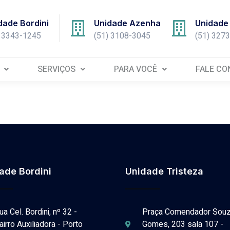
dade Bordini
Unidade Azenha
Unidade 
) 3343-1245
(51) 3108-3045
(51) 327
SERVIÇOS
PARA VOCÊ
FALE C
ade Bordini
Unidade Tristeza
ua Cel. Bordini, nº 32 -
Praça Comendador Sou
airro Auxiliadora - Porto
Gomes, 203 sala 107 -