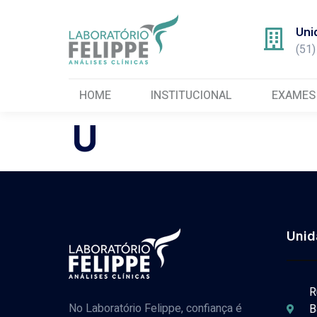
Uni
(51
HOME
INSTITUCIONAL
EXAMES
U
Unid
R
No Laboratório Felippe, confiança é
B